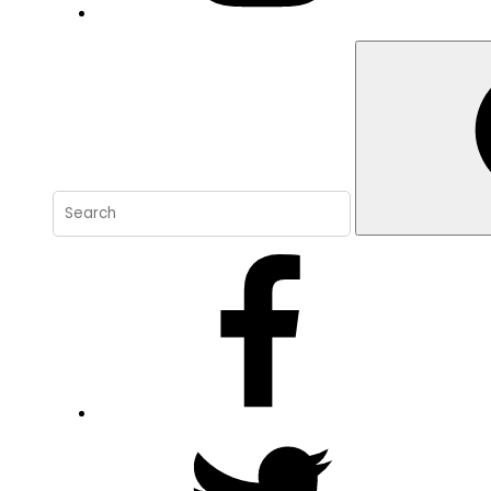
Search
for:
FB
Twitter