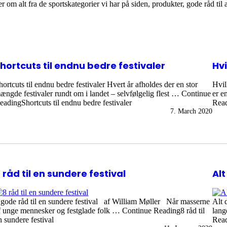
ler om alt fra de sportskategorier vi har på siden, produkter, gode råd ti
hortcuts til endnu bedre festivaler
Hvi
hortcuts til endnu bedre festivaler Hvert år afholdes der en stor
Hvil
ængde festivaler rundt om i landet – selvfølgelig flest … Continue
er e
eadingShortcuts til endnu bedre festivaler
Read
7. March 2020
 råd til en sundere festival
Alt
 gode råd til en sundere festival af William Møller Når masserne
Alt 
f unge mennesker og festglade folk … Continue Reading8 råd til
lang
n sundere festival
Read