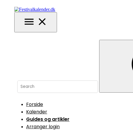
Skip
to
content
Festivalkalender.dk
Oversigt over danske festivaler og musikfestivaler
Search
for:
Forside
Kalender
Guides og artikler
Arrangør login